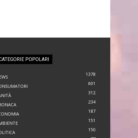
CATEGORIE POPOLARI
1378
EWS
601
ONSUMATORI
312
ANITÀ
234
RONACA
187
CONOMIA
151
MBIENTE
150
OLITICA