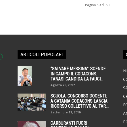
Pagina 59 di 60
ARTICOLI POPOLARI
“SALVARE MESSINA”: SCENDE
N
IN CAMPO IL CODACONS.
TANASI CANDIDA LA FAUCI...
C
Agosto 29, 2017
S
SCUOLA, CONCORSO DOCENTI:
C
A CATANIA CODACONS LANCIA
E
RICORSO COLLETTIVO AL TAR....
Settembre 11, 2016
A
P
CARBURANTI FUORI