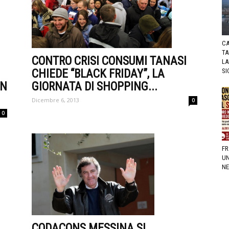
CA
TA
CONTRO CRISI CONSUMI TANASI
LA
CHIEDE “BLACK FRIDAY”, LA
SI
IN
GIORNATA DI SHOPPING...
Dicembre 6, 2013
0
0
FR
UN
NE
CODACONS MESSINA SI