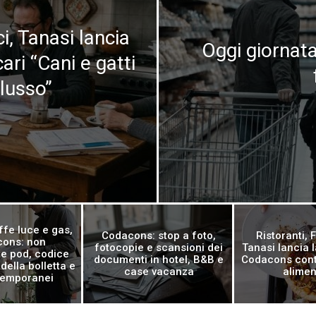
i, Tanasi lancia
Oggi giornata
cari “Cani e gatti
lusso”
ffe luce e gas,
Codacons: stop a foto,
Ristoranti,
ons: non
fotocopie e scansioni dei
Tanasi lancia
e pod, codice
documenti in hotel, B&B e
Codacons cont
 della bolletta e
case vacanza
alimen
temporanei