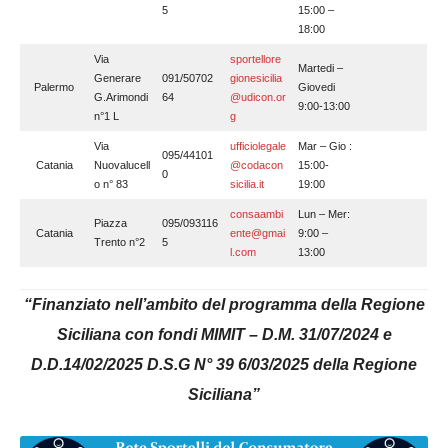
5
15:00 –
18:00
Via
sportellore
Martedi –
Generare
091/50702
gionesicilia
Palermo
Giovedi
G.Arimondi
64
@udicon.or
9:00-13:00
n°1 L
g
Via
ufficiolegale
Mar – Gio :
095/44101
Catania
Nuovalucell
@codacon
15:00-
0
o n° 83
sicilia.it
19:00
consaambi
Lun – Mer:
Piazza
095/093116
Catania
ente@gmai
9:00 –
Trento n°2
5
l.com
13:00
“Finanziato nell’ambito del programma della Regione
Siciliana con fondi MIMIT – D.M. 31/07/2024 e
D.D.14/02/2025 D.S.G N° 39 6/03/2025 della Regione
Siciliana”