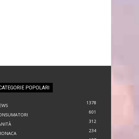
CATEGORIE POPOLARI
1378
EWS
601
ONSUMATORI
312
ANITÀ
234
RONACA