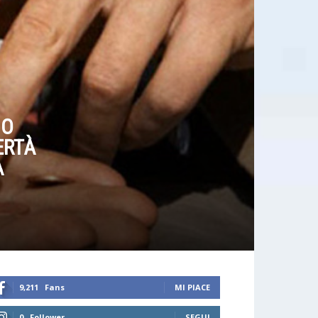
NO
ERTÀ
A
9,211
Fans
MI PIACE
0
Follower
SEGUI