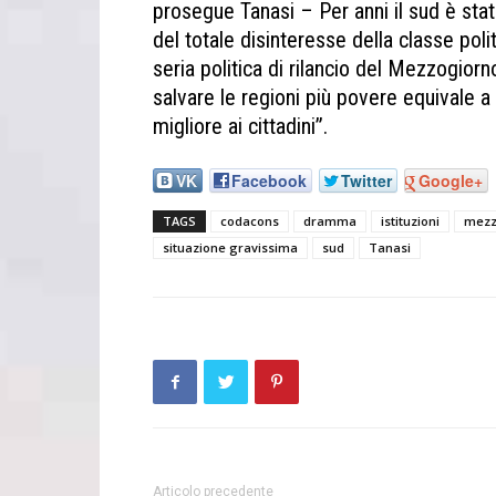
prosegue Tanasi – Per anni il sud è stat
del totale disinteresse della classe poli
seria politica di rilancio del Mezzogiorno
salvare le regioni più povere equivale a 
migliore ai cittadini”.
VK
Facebook
Twitter
Google+
TAGS
codacons
dramma
istituzioni
mezz
situazione gravissima
sud
Tanasi
Articolo precedente