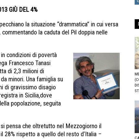
2013 GIÙ DEL 4%
 rispecchiano la situazione “drammatica” in cui versa
, commentando la caduta del Pil doppia nelle
 in condizioni di povertà
ega Francesco Tanasi
a di 2,3 milioni di
ME
to da minori. Una famiglia su
(C
DI
oni di gravissimo disagio
ST
egistra in Sicilia,dove
della popolazione, seguita
se si pensa che oltretutto nel Mezzogiorno il
il 28% rispetto a quello del resto d’Italia –
CA