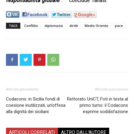
VK
Facebook
Twitter
Google+
TAGS
Conflitto
diplomazia
diritti
Medio Oriente
pace
Articolo precedente
Articolo successivo
Codacons: in Sicilia fondi di
Rettorato UniCT, Foti in testa al
coesione inutilizzati, un’offesa
primo turno: il Codacons
alla dignità dei siciliani
esprime soddisfazione
ARTICOLI CORRELATI
ALTRO DALL'AUTORE