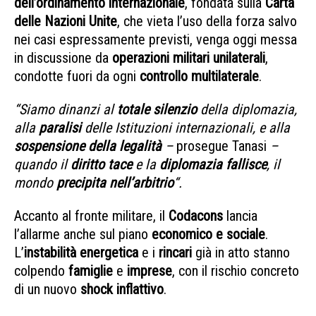
dell’ordinamento internazionale
, fondata sulla
Carta
delle Nazioni Unite
, che vieta l’uso della forza salvo
nei casi espressamente previsti, venga oggi messa
in discussione da
operazioni militari unilaterali
,
condotte fuori da ogni
controllo multilaterale
.
“Siamo dinanzi al
totale silenzio
della diplomazia,
alla
paralisi
delle Istituzioni internazionali, e alla
sospensione della legalità
–
prosegue Tanasi
–
quando il
diritto tace
e la
diplomazia fallisce
, il
mondo
precipita nell’arbitrio
“.
Accanto al fronte militare, il
Codacons
lancia
l’allarme anche sul piano
economico e sociale
.
L’
instabilità energetica
e i
rincari
già in atto stanno
colpendo
famiglie
e
imprese
, con il rischio concreto
di un nuovo
shock inflattivo
.
Crisi Medio Oriente