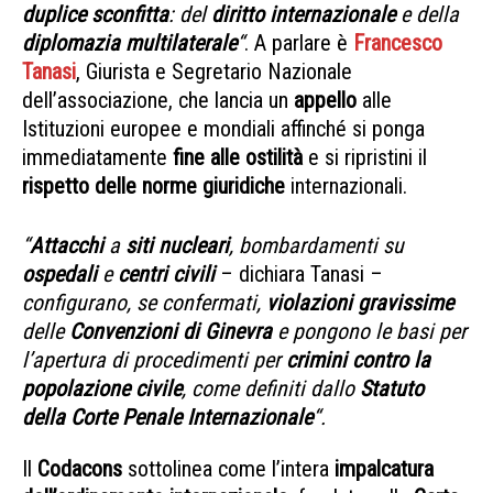
duplice sconfitta
: del
diritto internazionale
e della
diplomazia multilaterale
“
. A parlare è
Francesco
Tanasi
, Giurista e Segretario Nazionale
dell’associazione, che lancia un
appello
alle
Istituzioni europee e mondiali affinché si ponga
immediatamente
fine alle ostilità
e si ripristini il
rispetto delle norme giuridiche
internazionali.
Crisi Medio Oriente
“
Attacchi
a
siti nucleari
, bombardamenti su
ospedali
e
centri civili
– dichiara Tanasi –
configurano, se confermati,
violazioni gravissime
delle
Convenzioni di Ginevra
e pongono le basi per
l’apertura di procedimenti per
crimini contro la
popolazione civile
, come definiti dallo
Statuto
della Corte Penale Internazionale
“.
Il
Codacons
sottolinea come l’intera
impalcatura