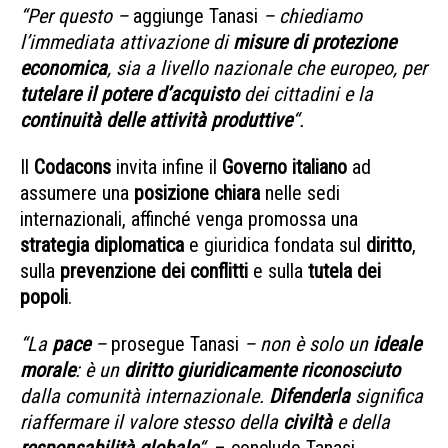
“Per questo –
aggiunge Tanasi
– chiediamo
l’immediata attivazione di
misure di protezione
economica
, sia a livello nazionale che europeo, per
tutelare il potere d’acquisto
dei cittadini e la
continuità delle attività produttive
“.
Il
Codacons
invita infine il
Governo italiano
ad
assumere una
posizione chiara
nelle sedi
internazionali, affinché venga promossa una
strategia diplomatica
e giuridica fondata sul
diritto
,
sulla
prevenzione dei conflitti
e sulla
tutela dei
popoli
.
“La
pace
–
prosegue Tanasi
– non è solo un
ideale
morale
: è un
diritto giuridicamente riconosciuto
dalla comunità internazionale.
Difenderla
significa
riaffermare il valore stesso della
civiltà
e della
responsabilità globale
“
. – conclude Tanasi.