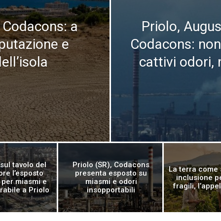
ia, Codacons: a
Priolo, August
eputazione e
Codacons: non 
ell’isola
cattivi odori,
sul tavolo del
Priolo (SR), Codacons
La terra come 
ore l’esposto
presenta esposto su
inclusione pe
per miasmi e
miasmi e odori
fragili, l’appe
irabile a Priolo
insopportabili