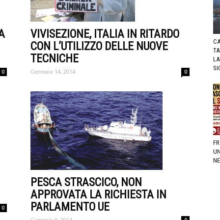
VIVISEZIONE, ITALIA IN RITARDO
A
CA
CON L’UTILIZZO DELLE NUOVE
TA
TECNICHE
LA
SI
Gennaio 14, 2014
0
0
FR
UN
NE
PESCA STRASCICO, NON
APPROVATA LA RICHIESTA IN
PARLAMENTO UE
0
Gennaio 9, 2014