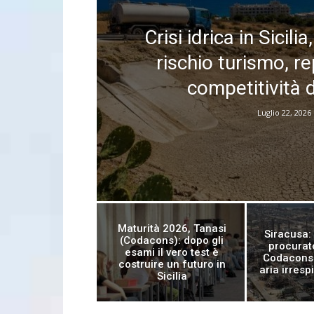
Crisi idrica in Sicil
rischio turismo, r
competitività d
Luglio 22, 2026
Maturità 2026, Tanasi
Siracusa: 
(Codacons): dopo gli
procurat
esami il vero test è
Codacons 
costruire un futuro in
aria irresp
Sicilia