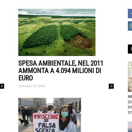
SPESA AMBIENTALE, NEL 2011
AMMONTA A 4.094 MILIONI DI
EURO
Gennaio 14, 2014
0
0
ME
(C
DI
ST