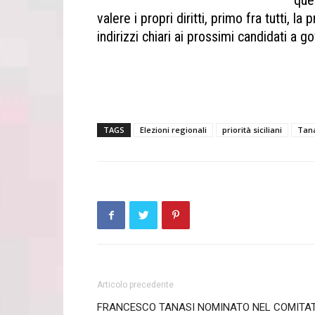
que
valere i propri diritti, primo fra tutti, l
indirizzi chiari ai prossimi candidati a g
Tanasi Elezioni regionali priorità siciliani
Elezioni regionali priorità siciliani Tanasi
TAGS
Elezioni regionali
priorità siciliani
Tan
Articolo precedente
FRANCESCO TANASI NOMINATO NEL COMITA