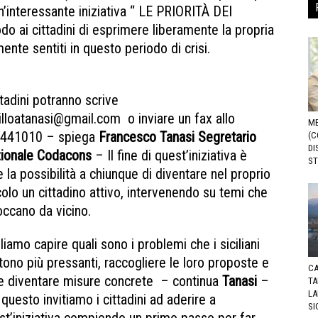
un’interessante iniziativa “ LE PRIORITÀ DEI
 ai cittadini di esprimere liberamente la propria
nte sentiti in questo periodo di crisi.
Tanasi
ttadini potranno scrive
dilloatanasi@gmail.com o inviare un fax allo
ME
441010 – spiega
Francesco Tanasi Segretario
(C
DI
ionale Codacons
– Il fine di quest’iniziativa è
ST
 la possibilità a chiunque di diventare nel proprio
colo un cittadino attivo, intervenendo su temi che
toccano da vicino.
liamo capire quali sono i problemi che i siciliani
tono più pressanti, raccogliere le loro proposte e
CA
le diventare misure concrete – continua
Tanasi
–
TA
LA
questo invitiamo i cittadini ad aderire a
SI