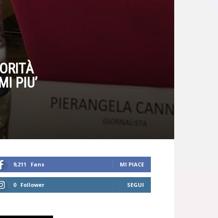
IORITÀ
I PIU’
9,211
Fans
MI PIACE
0
Follower
SEGUI