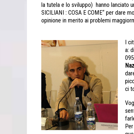
la tutela e lo sviluppo) hanno lanciato 
SICILIANI : COSA E COME“ per dare modo
opinione in merito ai problemi maggiorme
Elezioni regionali priorità siciliani
I ci
a: 
095
Naz
dare
pic
ci 
Vog
sen
far
Per 