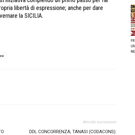
st’iniziativa compiendo un primo passo per far
a propria libertà di espressione; anche per dare
overnare la SICILIA.
 Tanasi Elezioni regionali priorità siciliani Tanasi
 Elezioni regionali priorità siciliani
FR
UN
NE
asi
Articolo successivo
TO
DDL CONCORRENZA, TANASI (CODACONS):