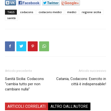
VK
Facebook
Twitter
Google+
TAGS
codacons
codacons medici
medici
regione sicilia
sanità
Articolo precedente
Articolo successivo
Sanità Sicilia: Codacons
Catania, Codacons: Esercito in
“cambia tutto per non
città è indispensabile!
cambiare nulla”
ARTICOLI CORRELATI
ALTRO DALL'AUTORE