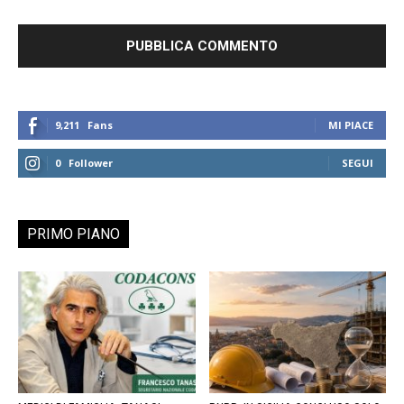
9,211
Fans
MI PIACE
0
Follower
SEGUI
PRIMO PIANO