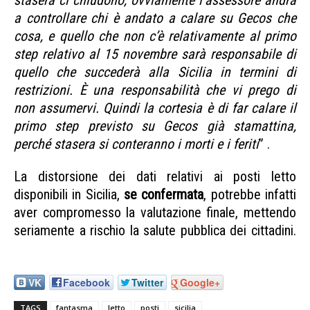
stasera ci chiudono, ovviamente l’assessore andrà
a controllare chi è andato a calare su Gecos che
cosa, e quello che non c’è relativamente al primo
step relativo al 15 novembre sarà responsabile di
quello che succederà alla Sicilia in termini di
restrizioni. È una responsabilità che vi prego di
non assumervi. Quindi la cortesia è di far calare il
primo step previsto su Gecos già stamattina,
perché stasera si conteranno i morti e i feriti
” .
La distorsione dei dati relativi ai posti letto
disponibili in Sicilia,
se confermata
, potrebbe infatti
aver compromesso la valutazione finale, mettendo
seriamente a rischio la salute pubblica dei cittadini.
Sicilia posti letto fantasma
VK
Facebook
Twitter
Google+
TAGS
fantasma
letto
posti
sicilia