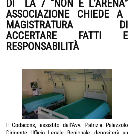
DI
LA 7
“NON È L’ARENA”
ASSOCIAZIONE CHIEDE A
MAGISTRATURA DI
ACCERTARE FATTI E
RESPONSABILITÀ
SICILIA
POSTI LETTO FANTASMA
Il Codacons, assistito dall’Avv. Patrizia Palazzolo
Dirigente Ufficio Legale Regionale, depositerà un