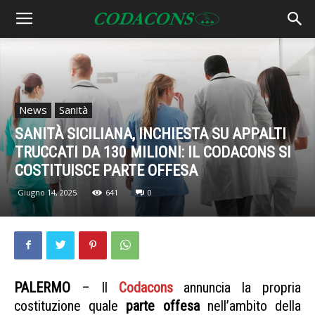
News
Sanità
SANITÀ SICILIANA, INCHIESTA SU APPALTI
TRUCCATI DA 130 MILIONI: IL CODACONS SI
COSTITUISCE PARTE OFFESA
Giugno 14, 2025
641
0
PALERMO
– Il
Codacons
annuncia la propria
costituzione quale
parte offesa
nell’ambito della