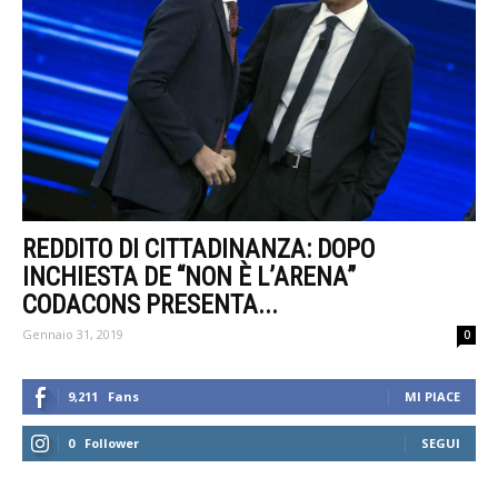
REDDITO DI CITTADINANZA: DOPO
INCHIESTA DE “NON È L’ARENA”
CODACONS PRESENTA...
Gennaio 31, 2019
0
9,211
Fans
MI PIACE
0
Follower
SEGUI