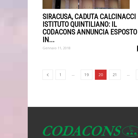
SIRACUSA, CADUTA CALCINACCI
ISTITUTO QUINTILIANO: IL
CODACONS ANNUNCIA ESPOSTO
IN...
Gennaio 11, 2018
...
...
1
19
20
21