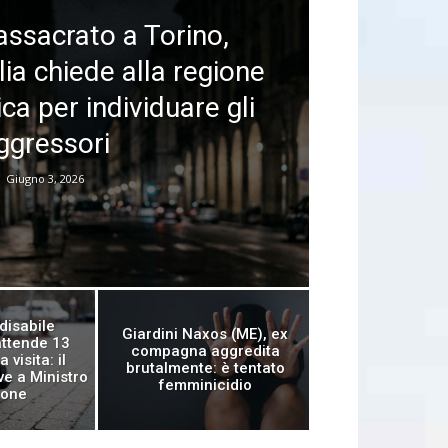
assacrato a Torino,
ia chiede alla regione
ica per individuare gli
ggressori
Giugno 3, 2026
disabile
Giardini Naxos (ME), ex
attende 13
compagna aggredita
 visita: il
brutalmente: è tentato
e a Ministro
femminicidio
ione