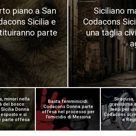
rto piano a San
Siciliano m
dacons Sicilia e
Codacons Sicil
ituiranno parte
una taglia civ
a
, minori nella
Siracusa, 
Basta femminicidi:
 del bosco:
gravissima 
Codacons Donna parte
Sicilia Donna
mesi per una
offesa nel processo per
esposto e si
Codacons scriv
l’omicidio di Messina
e parte offesa
e Reg