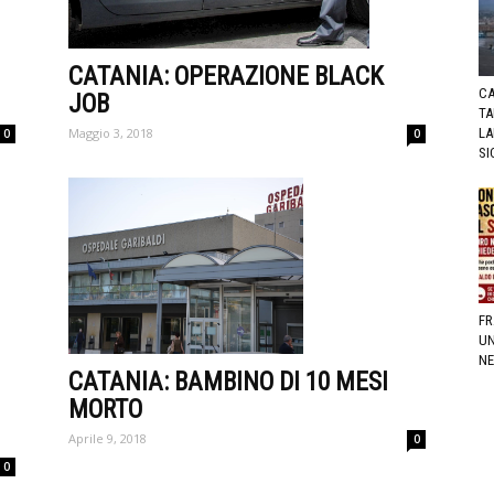
CATANIA: OPERAZIONE BLACK
CA
JOB
TA
Maggio 3, 2018
LA
0
0
SI
FR
UN
NE
CATANIA: BAMBINO DI 10 MESI
MORTO
Aprile 9, 2018
0
0