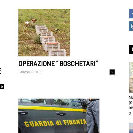
OPERAZIONE “ BOSCHETARI”
E
Giugno 7, 2018
0
0
ME
(C
DI
ST