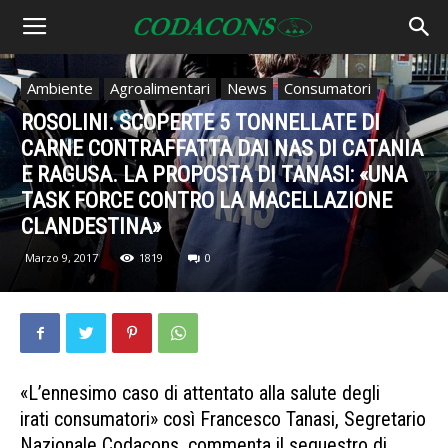
Ambiente
Agroalimentari
News
Consumatori
ROSOLINI. SCOPERTE 5 TONNELLATE DI
CARNE CONTRAFFATTA DAI NAS DI CATANIA
E RAGUSA. LA PROPOSTA DI TANASI: «UNA
TASK FORCE CONTRO LA MACELLAZIONE
CLANDESTINA»
Marzo 9, 2017
1819
0
«L’ennesimo caso di attentato alla salute degli
irati consumatori» così Francesco Tanasi, Segretario
Nazionale Codacons, commenta il sequestro di