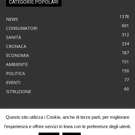
CATEGORIE POPOLARI
1378
NEWS
601
CONSUMATORI
312
SANITÀ
234
CRONACA
187
ECONOMIA
151
AMBIENTE
150
POLITICA
77
EVENTI
60
ISTRUZIONE
Questo sito utilizza i Cookie, anche di terze parti, per migliorare
News
Consumatori
Ambiente
Cronaca
Economia
Eventi
l'esperienza e offrire servizi in linea con le preferenze degli utenti.
Politica
Sanità
Progetti