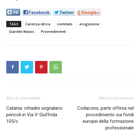
VK
Facebook
Twitter
Google+
TAGS
Carenza idrica
comitato
erogazione
Giardini Naxos
Provvedimenti
Articolo precedente
Articolo successivo
Catania: cittadini segnalano
Codacons, parte offesa nel
pericoli in Via V. Giuffrida
procedimento sui fondi
105/c
europei della formazione
professionale