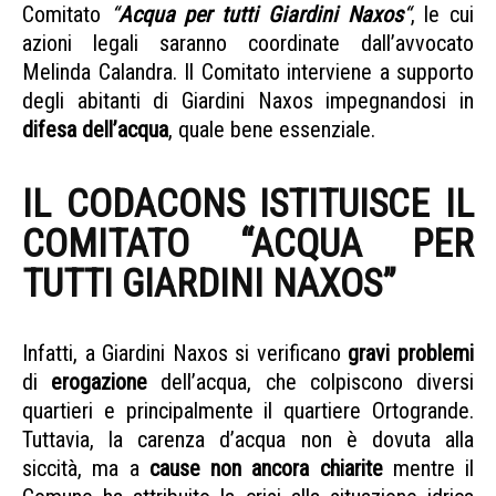
Comitato
“
Acqua per tutti Giardini Naxos
“
, le cui
azioni legali saranno coordinate dall’avvocato
Melinda Calandra. Il Comitato interviene a supporto
degli abitanti di Giardini Naxos impegnandosi in
difesa dell’acqua
, quale bene essenziale.
Carenza idrica a Giardini Naxos
IL CODACONS ISTITUISCE IL
COMITATO “ACQUA PER
TUTTI GIARDINI NAXOS”
CARENZA IDRICA A GIARDINI NAXOS
Infatti, a Giardini Naxos si verificano
gravi problemi
di
erogazione
dell’acqua, che colpiscono diversi
quartieri e principalmente il quartiere Ortogrande.
Tuttavia, la carenza d’acqua non è dovuta alla
siccità, ma a
cause non ancora chiarite
mentre il