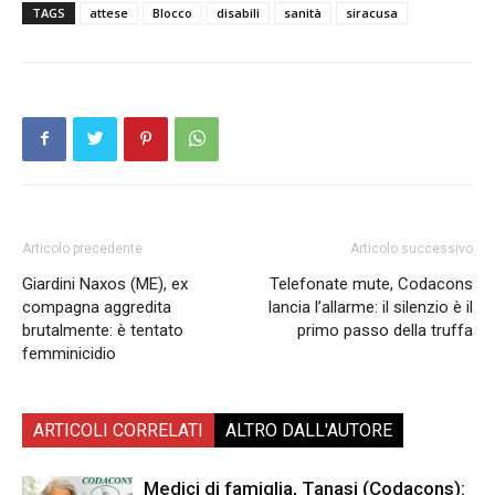
TAGS
attese
Blocco
disabili
sanità
siracusa
Articolo precedente
Articolo successivo
Giardini Naxos (ME), ex
Telefonate mute, Codacons
compagna aggredita
lancia l’allarme: il silenzio è il
brutalmente: è tentato
primo passo della truffa
femminicidio
ARTICOLI CORRELATI
ALTRO DALL'AUTORE
Medici di famiglia, Tanasi (Codacons):