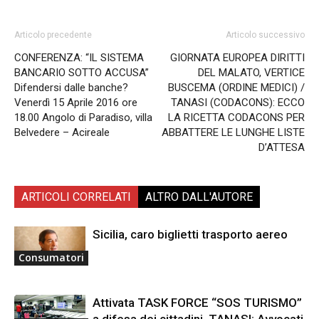
Articolo precedente
Articolo successivo
CONFERENZA: “IL SISTEMA
GIORNATA EUROPEA DIRITTI
BANCARIO SOTTO ACCUSA”
DEL MALATO, VERTICE
Difendersi dalle banche?
BUSCEMA (ORDINE MEDICI) /
Venerdì 15 Aprile 2016 ore
TANASI (CODACONS): ECCO
18.00 Angolo di Paradiso, villa
LA RICETTA CODACONS PER
Belvedere – Acireale
ABBATTERE LE LUNGHE LISTE
D’ATTESA
ARTICOLI CORRELATI
ALTRO DALL'AUTORE
Sicilia, caro biglietti trasporto aereo
Consumatori
Attivata TASK FORCE “SOS TURISMO”
a difesa dei cittadini. TANASI: Avvocati