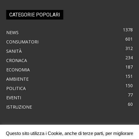
CATEGORIE POPOLARI
1378
NEWS
601
CONSUMATORI
312
SANITÀ
234
CRONACA
187
ECONOMIA
151
AMBIENTE
150
POLITICA
77
EVENTI
60
ISTRUZIONE
Questo sito utilizza i Cookie, anche di terze parti, per migliorare
News
Consumatori
Ambiente
Cronaca
Economia
Eventi