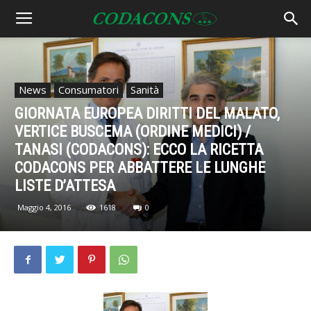
News
Consumatori
Sanità
GIORNATA EUROPEA DIRITTI DEL MALATO,
VERTICE BUSCEMA (ORDINE MEDICI) /
TANASI (CODACONS): ECCO LA RICETTA
CODACONS PER ABBATTERE LE LUNGHE
LISTE D’ATTESA
Maggio 4, 2016
1618
0