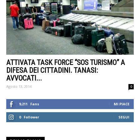
ATTIVATA TASK FORCE “SOS TURISMO” A
DIFESA DEI CITTADINI. TANASI:
AVVOCATI...
Agosto 13, 2014
0
9,211
Fans
MI PIACE
0
Follower
SEGUI