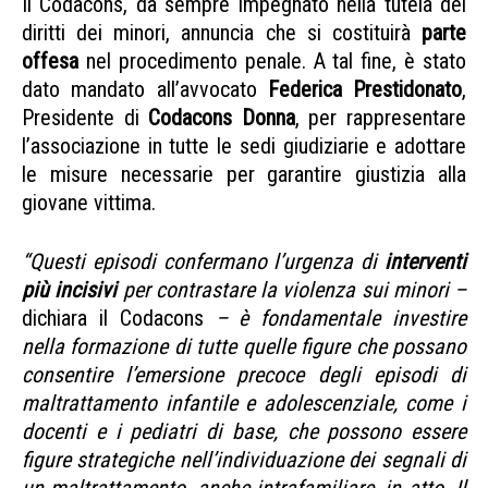
Il Codacons, da sempre impegnato nella tutela dei
diritti dei minori, annuncia che si costituirà
parte
offesa
nel procedimento penale. A tal fine, è stato
dato mandato all’avvocato
Federica Prestidonato
,
Presidente di
Codacons Donna
, per rappresentare
l’associazione in tutte le sedi giudiziarie e adottare
le misure necessarie per garantire giustizia alla
giovane vittima.
violenze su minori
“Questi episodi confermano l’urgenza di
interventi
più incisivi
per contrastare la violenza sui minori –
dichiara il Codacons
– è fondamentale investire
nella formazione di tutte quelle figure che possano
consentire l’emersione precoce degli episodi di
maltrattamento infantile e adolescenziale, come i
docenti e i pediatri di base, che possono essere
figure strategiche nell’individuazione dei segnali di
un maltrattamento, anche intrafamiliare, in atto. Il