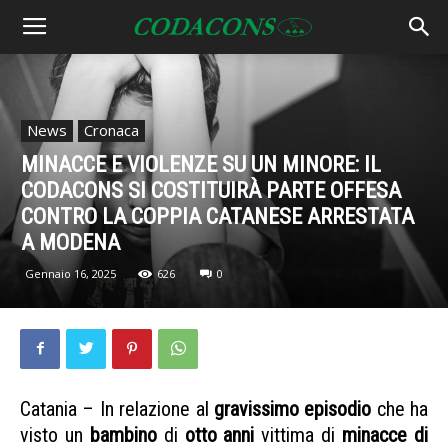
News
Cronaca
MINACCE E VIOLENZE SU UN MINORE: IL
CODACONS SI COSTITUIRÀ PARTE OFFESA
CONTRO LA COPPIA CATANESE ARRESTATA
A MODENA
Gennaio 16, 2025
626
0
Catania – In relazione al
gravissimo
episodio
che ha
visto un
bambino
di
otto
anni
vittima di
minacce di