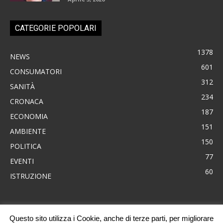
CATEGORIE POPOLARI
1378
NEWS
601
CONSUMATORI
312
SANITÀ
234
CRONACA
187
ECONOMIA
151
AMBIENTE
150
POLITICA
77
EVENTI
60
ISTRUZIONE
Questo sito utilizza i Cookie, anche di terze parti, per migliorare
News
Consumatori
Ambiente
Cronaca
Economia
Eventi