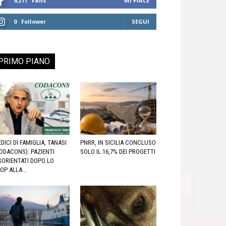
9,211
Fans
MI PIACE
0
Follower
SEGUI
PRIMO PIANO
DICI DI FAMIGLIA, TANASI
PNRR, IN SICILIA CONCLUSO
ODACONS): PAZIENTI
SOLO IL 16,7% DEI PROGETTI
SORIENTATI DOPO LO
OP ALLA...