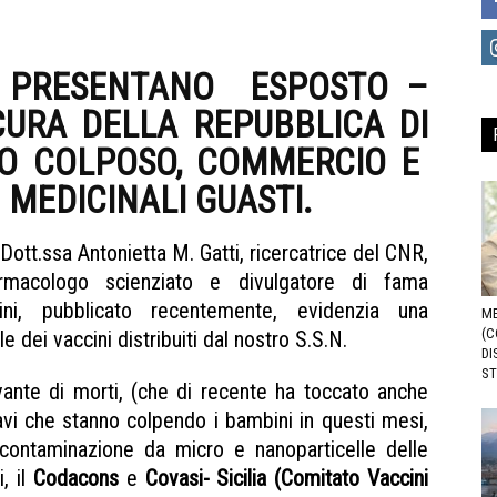
I PRESENTANO ESPOSTO –
URA DELLA REPUBBLICA DI
IO COLPOSO, COMMERCIO E
 MEDICINALI GUASTI.
ott.ssa Antonietta M. Gatti, ricercatrice del CNR,
rmacologo scienziato e divulgatore di fama
ini, pubblicato recentemente, evidenzia una
ME
(C
 dei vaccini distribuiti dal nostro S.S.N.
DI
ST
evante di morti, (che di recente ha toccato anche
avi che stanno colpendo i bambini in questi mesi,
 contaminazione da micro e nanoparticelle delle
i,
il
Codacons
e
Covasi- Sicilia (Comitato Vaccini