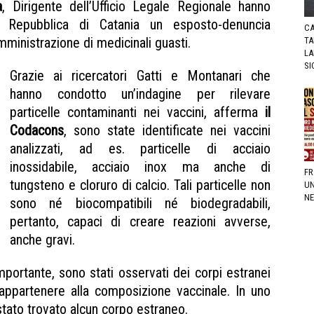
a
, Dirigente dell’Ufficio Legale Regionale hanno
a Repubblica di Catania un esposto-denuncia
CA
inistrazione di medicinali guasti.
TA
LA
SI
Grazie ai ricercatori Gatti e Montanari che
hanno condotto un’indagine per rilevare
particelle contaminanti nei vaccini, afferma
il
Codacons
, sono state identificate nei vaccini
analizzati, ad es. particelle di acciaio
inossidabile, acciaio inox ma anche di
FR
tungsteno e cloruro di calcio. Tali particelle non
UN
NE
sono né biocompatibili né biodegradabili,
pertanto, capaci di creare reazioni avverse,
anche gravi.
mportante, sono stati osservati dei corpi estranei
partenere alla composizione vaccinale. In uno
 stato trovato alcun corpo estraneo.