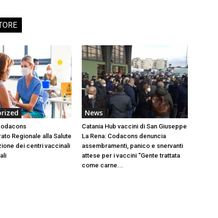
TORE
rized
News
 Codacons
Catania Hub vaccini di San Giuseppe
ato Regionale alla Salute
La Rena: Codacons denuncia
ione dei centri vaccinali
assembramenti, panico e snervanti
ali
attese per i vaccini “Gente trattata
come carne...