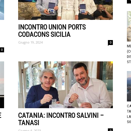
INCONTRO UNION PORTS
CODACONS SICILIA
Giugno 19, 2024
0
ME
0
(C
DI
ST
CA
TA
E
CATANIA: INCONTRO SALVINI –
LA
TANASI
SI
Giugno 6, 2023
0