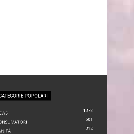
CATEGORIE POPOLARI
1378
EWS
601
ONSUMATORI
312
ANITÀ