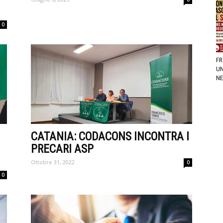
0
FR
UN
NE
CATANIA: CODACONS INCONTRA I
PRECARI ASP
Ottobre 31, 2022
0
0