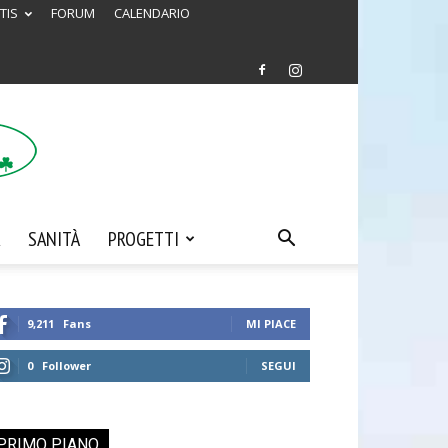
TIS
FORUM
CALENDARIO
SANITÀ
PROGETTI
9,211
Fans
MI PIACE
0
Follower
SEGUI
PRIMO PIANO