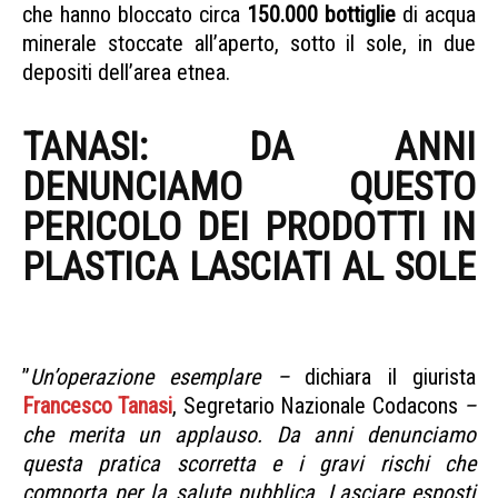
che hanno bloccato circa
150.000 bottiglie
di acqua
minerale stoccate all’aperto, sotto il sole, in due
depositi dell’area etnea.
sequestro acqua minerale
TANASI: DA ANNI
DENUNCIAMO QUESTO
PERICOLO DEI PRODOTTI IN
PLASTICA LASCIATI AL SOLE
SEQUESTRO ACQUA MINERALE
”
Un’operazione esemplare –
dichiara il giurista
Francesco Tanasi
, Segretario Nazionale Codacons
–
che merita un applauso. Da anni denunciamo
questa pratica scorretta e i gravi rischi che
comporta per la salute pubblica. Lasciare esposti