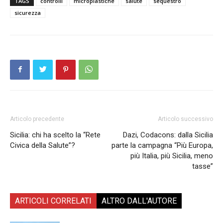
TAGS
controlli
microplastiche
salute
sequestro
sicurezza
Articolo precedente
Articolo successivo
Sicilia: chi ha scelto la “Rete
Dazi, Codacons: dalla Sicilia
Civica della Salute”?
parte la campagna “Più Europa,
più Italia, più Sicilia, meno
tasse”
ARTICOLI CORRELATI
ALTRO DALL'AUTORE