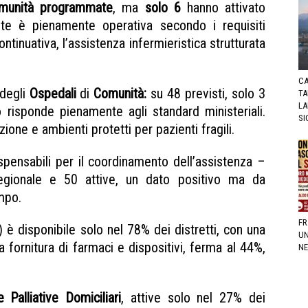
unità programmate
, ma
solo 6
hanno attivato
te è pienamente operativa secondo i requisiti
ntinuativa, l’assistenza infermieristica strutturata
CA
 degli
Ospedali
di
Comunità:
su 48 previsti, solo 3
TA
LA
o risponde pienamente agli standard ministeriali.
SI
azione e ambienti protetti per pazienti fragili.
pensabili per il coordinamento dell’assistenza –
egionale e 50 attive, un dato positivo ma da
ampo.
FR
) è disponibile solo nel 78% dei distretti, con una
UN
 fornitura di farmaci e dispositivi, ferma al 44%,
NE
e Palliative Domiciliari
, attive solo nel 27% dei