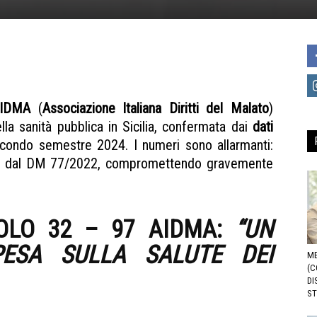
AIDMA
(
Associazione Italiana Diritti del Malato
)
la sanità pubblica in Sicilia, confermata dai
dati
econdo semestre 2024. I numeri sono allarmanti:
visti dal DM 77/2022, compromettendo gravemente
OLO 32 – 97 AIDMA:
“UN
ESA SULLA SALUTE DEI
ME
(C
DI
ST