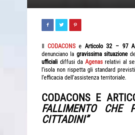
Il
CODACONS
e
Articolo 32 – 97 
denunciano la
gravissima situazione
del
ufficiali
diffusi da
Agenas
relativi al s
l’isola non rispetta gli standard pre
l’efficacia dell’assistenza territoriale.
Sanità siciliana
CODACONS E ARTIC
FALLIMENTO CHE P
CITTADINI”
SANITÀ SICILIANA