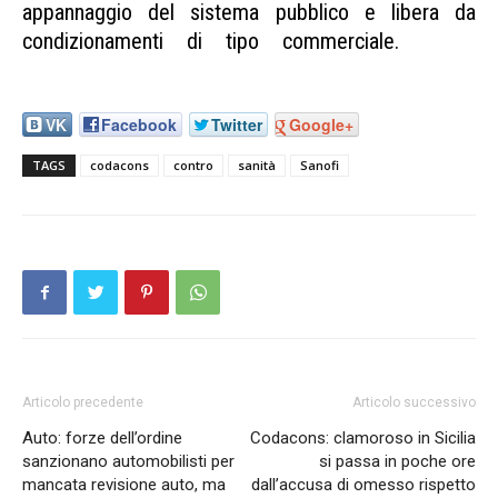
appannaggio del sistema pubblico e libera da
condizionamenti di tipo commerciale.
Sanità
Codacons contro Sanofi
VK
Facebook
Twitter
Google+
TAGS
codacons
contro
sanità
Sanofi
Articolo precedente
Articolo successivo
Auto: forze dell’ordine
Codacons: clamoroso in Sicilia
sanzionano automobilisti per
si passa in poche ore
mancata revisione auto, ma
dall’accusa di omesso rispetto