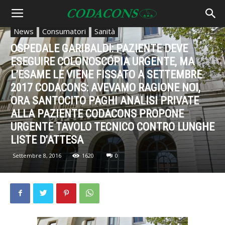
News
Consumatori
Sanità
OSPEDALE GARIBALDI: PAZIENTE DEVE
ESEGUIRE COLONOSCOPIA URGENTE, MA
L’ESAME LE VIENE FISSATO A SETTEMBRE
2017 CODACONS: AVEVAMO RAGIONE NOI,
ORA SANTOCITO PAGHI ANALISI PRIVATE
ALLA PAZIENTE CODACONS PROPONE
URGENTE TAVOLO TECNICO CONTRO LUNGHE
LISTE D’ATTESA
Settembre 8, 2016
1620
0