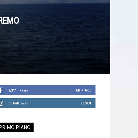
RREMO
9,211
Fans
MI PIACE
0
Follower
SEGUI
PRIMO PIANO