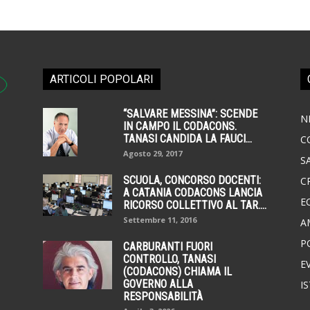
ARTICOLI POPOLARI
“SALVARE MESSINA”: SCENDE
N
IN CAMPO IL CODACONS.
TANASI CANDIDA LA FAUCI...
C
Agosto 29, 2017
S
SCUOLA, CONCORSO DOCENTI:
C
A CATANIA CODACONS LANCIA
E
RICORSO COLLETTIVO AL TAR....
Settembre 11, 2016
A
P
CARBURANTI FUORI
CONTROLLO, TANASI
E
(CODACONS) CHIAMA IL
GOVERNO ALLA
I
RESPONSABILITÀ