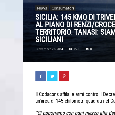
News
Consumatori
SICILIA: 145 KMQ DI TRI
AL PIANO DI RENZI/CROC
TERRITORIO. TANASI: SIA
SICILIANI
Novembre 20, 2014
1558
0
Il Codacons affila le armi contro il Decr
un’area di 145 chilometri quadrati nel Can
“Ci opporremo con ogni mezzo alla deva