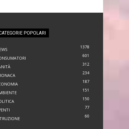
CATEGORIE POPOLARI
1378
EWS
601
ONSUMATORI
312
ANITÀ
234
RONACA
187
CONOMIA
151
MBIENTE
150
OLITICA
77
VENTI
60
STRUZIONE