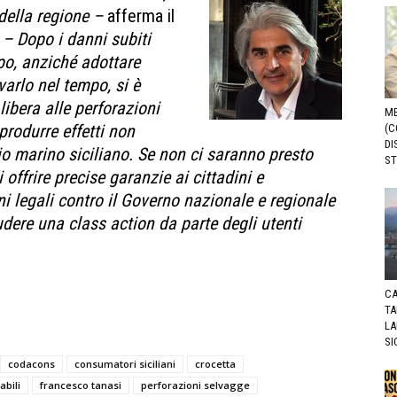
 della regione –
afferma il
– Dopo i danni subiti
po, anziché adottare
rvarlo nel tempo, si è
libera alle perforazioni
ME
produrre effetti non
(C
DI
io marino siciliano. Se non ci saranno presto
ST
offrire precise garanzie ai cittadini e
i legali contro il Governo nazionale e regionale
ludere una class action da parte degli utenti
CA
TA
LA
SI
codacons
consumatori siciliani
crocetta
abili
francesco tanasi
perforazioni selvagge