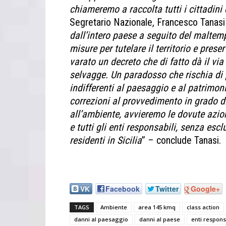
chiameremo a raccolta tutti i cittadini
Segretario Nazionale, Francesco Tanasi
dall’intero paese a seguito del maltem
misure per tutelare il territorio e prese
varato un decreto che di fatto dà il via 
selvagge. Un paradosso che rischia di 
indifferenti al paesaggio e al patrimon
correzioni al provvedimento in grado di 
all’ambiente, avvieremo le dovute azion
e tutti gli enti responsabili, senza esc
residenti in Sicilia
” – conclude Tanasi.
VK
Facebook
Twitter
Google+
TAGS
Ambiente
area 145 kmq
class action
danni al paesaggio
danni al paese
enti respons