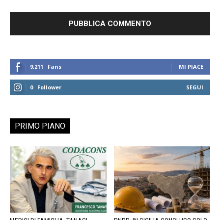
9,211
Fans
MI PIACE
0
Follower
SEGUI
PRIMO PIANO