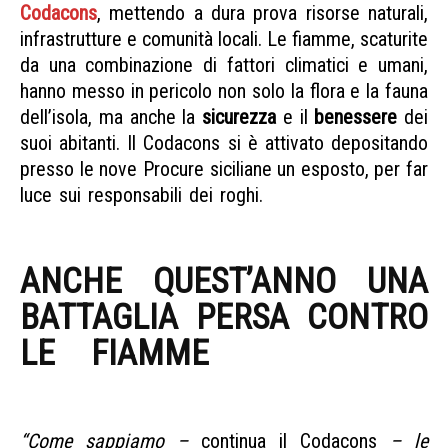
Codacons
, mettendo a dura prova risorse naturali,
infrastrutture e comunità locali. Le fiamme, scaturite
da una combinazione di fattori climatici e umani,
hanno messo in pericolo non solo la flora e la fauna
dell’isola, ma anche la
sicurezza
e il
benessere
dei
suoi abitanti. Il Codacons si è attivato depositando
presso le nove Procure siciliane un esposto, per far
luce sui responsabili dei roghi.
Ondata di incendi in
Sicilia
ANCHE QUEST’ANNO UNA
BATTAGLIA PERSA CONTRO
LE FIAMME
ONDATA DI
INCENDI IN SICILIA
“Come sappiamo –
continua il Codacons
– le