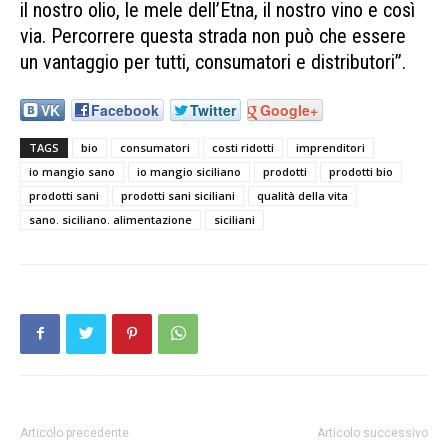
il nostro olio, le mele dell’Etna, il nostro vino e così
via. Percorrere questa strada non può che essere
un vantaggio per tutti, consumatori e distributori”.
VK
Facebook
Twitter
Google+
TAGS
bio
consumatori
costi ridotti
imprenditori
io mangio sano
io mangio siciliano
prodotti
prodotti bio
prodotti sani
prodotti sani siciliani
qualità della vita
sano. siciliano. alimentazione
siciliani
Articolo precedente
Articolo successivo