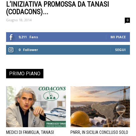
L’INIZIATIVA PROMOSSA DA TANASI
(CODACONS)...
Giugno 18, 2014
0
9,211
Fans
MI PIACE
0
Follower
SEGUI
PRIMO PIANO
MEDICI DI FAMIGLIA, TANASI
PNRR, IN SICILIA CONCLUSO SOLO