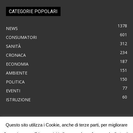
CATEGORIE POPOLARI
1378
NEWS
601
CONSUMATORI
312
SANITÀ
234
CRONACA
187
ECONOMIA
151
AMBIENTE
150
POLITICA
77
EVENTI
60
ISTRUZIONE
Questo sito utilizza i Cookie, anche di terze parti, per migliorare
News
Consumatori
Ambiente
Cronaca
Economia
Eventi