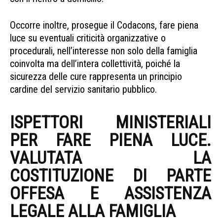
donna deceduta Scicli
Occorre inoltre, prosegue il Codacons, fare piena
luce su eventuali criticità organizzative o
procedurali, nell’interesse non solo della famiglia
coinvolta ma dell’intera collettività, poiché la
sicurezza delle cure rappresenta un principio
cardine del servizio sanitario pubblico.
donna deceduta Scicli
ISPETTORI MINISTERIALI
PER FARE PIENA LUCE.
VALUTATA LA
COSTITUZIONE DI PARTE
OFFESA E ASSISTENZA
LEGALE ALLA FAMIGLIA
DONNA DECEDUTA SCICLI