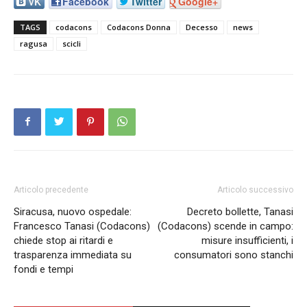
VK
Facebook
Twitter
Google+
TAGS
codacons
Codacons Donna
Decesso
news
ragusa
scicli
Articolo precedente
Articolo successivo
Siracusa, nuovo ospedale:
Decreto bollette, Tanasi
Francesco Tanasi (Codacons)
(Codacons) scende in campo:
chiede stop ai ritardi e
misure insufficienti, i
trasparenza immediata su
consumatori sono stanchi
fondi e tempi