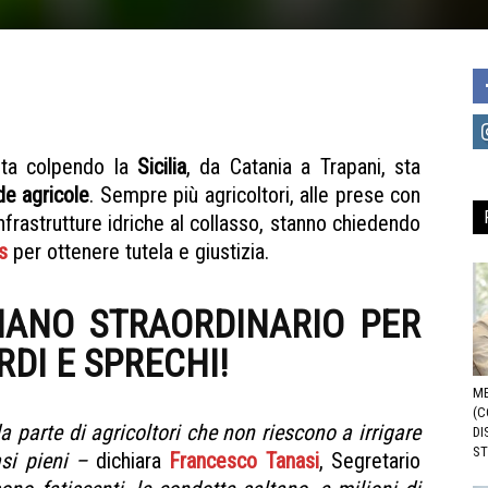
ta colpendo la
Sicilia
, da Catania a Trapani, sta
de agricole
. Sempre più agricoltori, alle prese con
nfrastrutture idriche al collasso, stanno chiedendo
s
per ottenere tutela e giustizia.
Emergenza idrica Sicilia
PIANO STRAORDINARIO PER
RDI E SPRECHI!
EMERGENZA IDRICA SICILIA
ME
(C
 parte di agricoltori che non riescono a irrigare
DI
ST
asi pieni –
dichiara
Francesco Tanasi
, Segretario