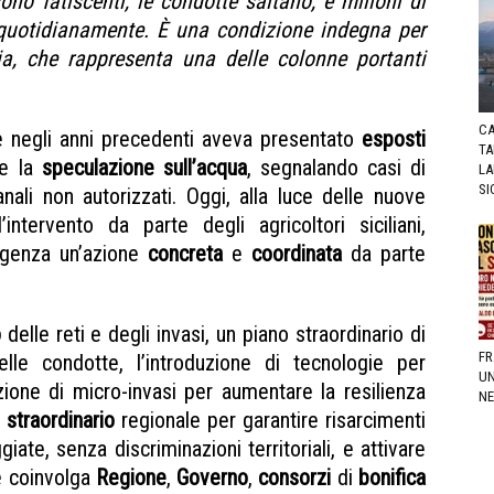
sono fatiscenti, le condotte saltano, e milioni di
quotidianamente. È una condizione indegna per
ia, che rappresenta una delle colonne portanti
CA
 negli anni precedenti aveva presentato
esposti
TA
re la
speculazione sull’acqua
, segnalando casi di
LA
SI
nali non autorizzati. Oggi, alla luce delle nuove
’intervento da parte degli agricoltori siciliani,
rgenza un’azione
concreta
e
coordinata
da parte
o
delle reti e degli invasi, un piano straordinario di
FR
 condotte, l’introduzione di tecnologie per
UN
azione di micro-invasi per aumentare la resilienza
NE
 straordinario
regionale per garantire risarcimenti
iate, senza discriminazioni territoriali, e attivare
he coinvolga
Regione
,
Governo
,
consorzi
di
bonifica