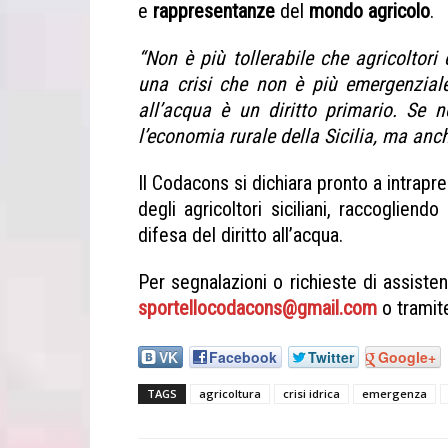
e
rappresentanze
del
mondo
agricolo
.
“Non è più tollerabile che agricoltori 
una crisi che non è più emergenzial
all’acqua è un diritto primario. Se n
l’economia rurale della Sicilia, ma anc
Il Codacons si dichiara pronto a intrap
degli agricoltori siciliani, raccoglie
difesa del diritto all’acqua.
Per segnalazioni o richieste di assiste
sportellocodacons@gmail.com
o tramit
VK
Facebook
Twitter
Google+
TAGS
agricoltura
crisi idrica
emergenza