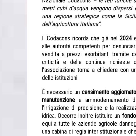
Nazionale Codacons
– le reti idriche 
metri cubi d’acqua vengono dispersi 
una regione strategica come la Sicil
dell’agricoltura italiana”
.
Il Codacons ricorda che già nel
2024
e
alle autorità competenti per denuncia
vendita a prezzi esorbitanti tramite ca
criticità e delle continue richieste d
l’associazione torna a chiedere con u
delle istituzioni.
È necessario un
censimento aggiornat
manutenzione
e ammodernamento delle
l’irrigazione di precisione e la realizz
idrica. Occorre inoltre istituire un
fondo
equi a tutte le aziende agricole dannegg
una cabina di regia interistituzionale c