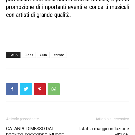
promozione di importanti eventi e concerti musicali
con artisti di grande qualità.
Class Club Estate Class Club Estate Class Club
Estate
TAGS
Class
Club
estate
Articolo precedente
Articolo successivo
CATANIA: DIMESSO DAL
Istat: a maggio inflazione
PRONTO SOCCORSO, MUORE
all’1,0%