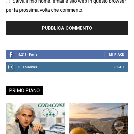
Salva il mio nome, email e sito web in questo browser
per la prossima volta che commento.
9,211
Fans
MI PIACE
0
Follower
SEGUI
PRIMO PIANO