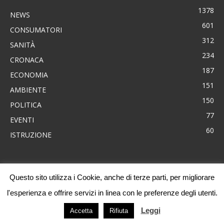
1378
NEWS
601
CONSUMATORI
312
SANITÀ
234
CRONACA
187
ECONOMIA
151
AMBIENTE
150
POLITICA
77
EVENTI
60
ISTRUZIONE
Questo sito utilizza i Cookie, anche di terze parti, per migliorare
News
Consumatori
Ambiente
Cronaca
Economia
Eventi
l'esperienza e offrire servizi in linea con le preferenze degli utenti.
Politica
Sanità
Progetti
Leggi
Accetta
Rifiuta
Codacons Sicilia 2010-2020 - powered by
ComunicaIn