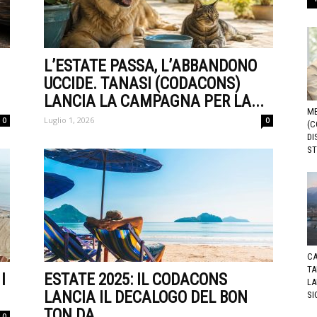
L’ESTATE PASSA, L’ABBANDONO
UCCIDE. TANASI (CODACONS)
LANCIA LA CAMPAGNA PER LA...
ME
Luglio 1, 2026
0
0
(C
DI
ST
CA
TA
I
ESTATE 2025: IL CODACONS
LA
LANCIA IL DECALOGO DEL BON
SI
TON DA...
0