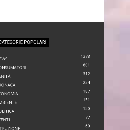
CATEGORIE POPOLARI
1378
EWS
601
ONSUMATORI
312
ANITÀ
234
RONACA
187
CONOMIA
151
MBIENTE
150
OLITICA
77
VENTI
60
STRUZIONE