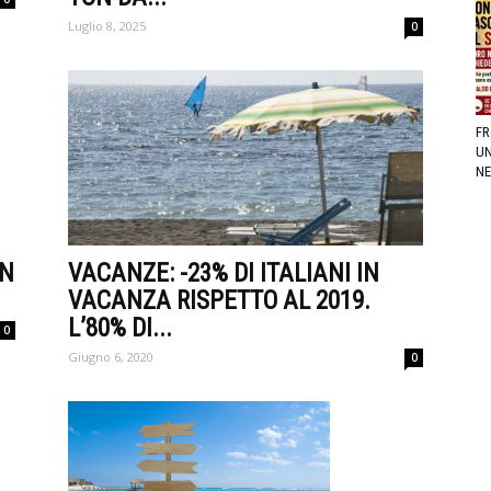
Luglio 8, 2025
0
FR
UN
NE
ON
VACANZE: -23% DI ITALIANI IN
VACANZA RISPETTO AL 2019.
L’80% DI...
0
Giugno 6, 2020
0