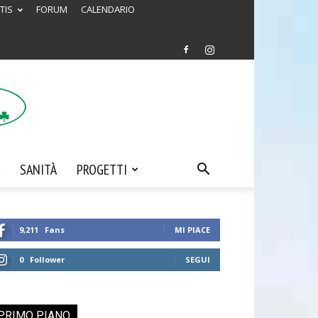
TIS
FORUM
CALENDARIO
SANITÀ
PROGETTI
9,211
Fans
MI PIACE
0
Follower
SEGUI
PRIMO PIANO