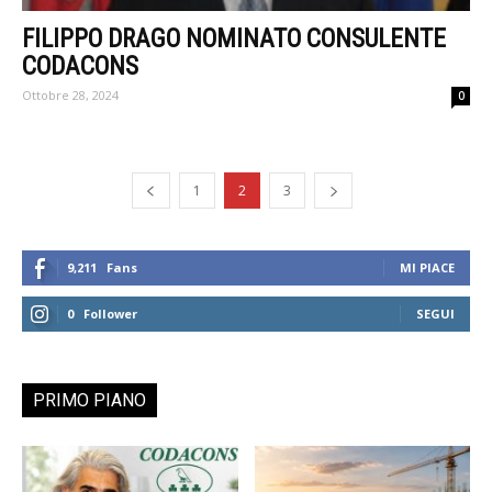
FILIPPO DRAGO NOMINATO CONSULENTE
CODACONS
Ottobre 28, 2024
0
1
2
3
9,211
Fans
MI PIACE
0
Follower
SEGUI
PRIMO PIANO