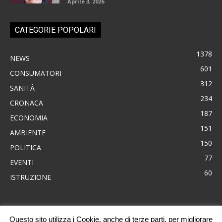
Aprile 3, 2026
CATEGORIE POPOLARI
1378
NEWS
601
CONSUMATORI
312
SANITÀ
234
CRONACA
187
ECONOMIA
151
AMBIENTE
150
POLITICA
77
EVENTI
60
ISTRUZIONE
Questo sito utilizza i Cookie, anche di terze parti, per migliorare
News
Consumatori
Ambiente
Cronaca
Economia
Eventi