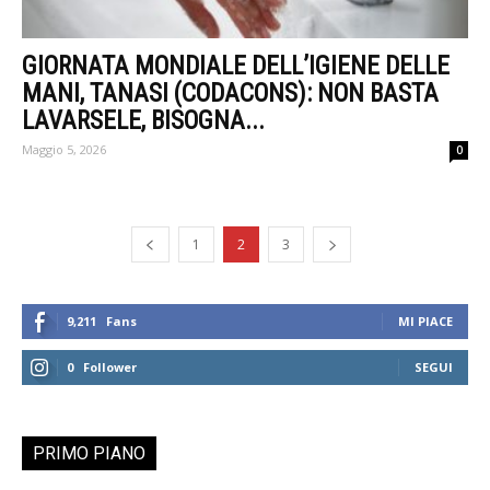
GIORNATA MONDIALE DELL’IGIENE DELLE
MANI, TANASI (CODACONS): NON BASTA
LAVARSELE, BISOGNA...
Maggio 5, 2026
0
1
2
3
9,211
Fans
MI PIACE
0
Follower
SEGUI
PRIMO PIANO