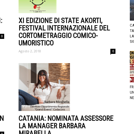
XI EDIZIONE DI STATE AKORTI,
:
CA
FESTIVAL INTERNAZIONALE DEL
TA
CORTOMETRAGGIO COMICO-
LA
0
UMORISTICO
SI
Agosto 2, 2018
0
FR
UN
NE
CATANIA: NOMINATA ASSESSORE
ON
LA MANAGER BARBARA
MIRABELLA