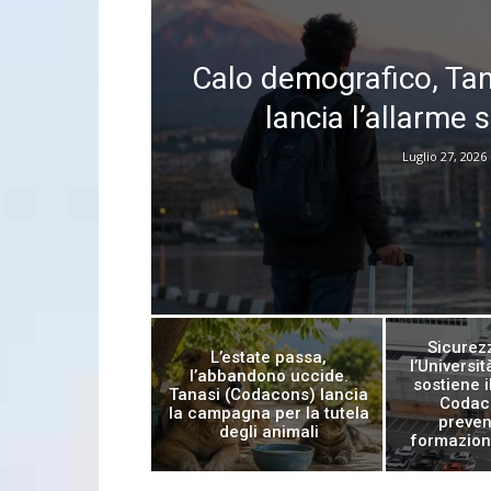
Calo demografico, Ta
lancia l’allarme s
Luglio 27, 2026
Sicurez
L’estate passa,
l’Universi
l’abbandono uccide.
sostiene i
Tanasi (Codacons) lancia
Codaco
la campagna per la tutela
preven
degli animali
formazione