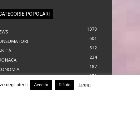
CATEGORIE POPOLARI
1378
EWS
601
ONSUMATORI
312
ANITÀ
234
RONACA
187
CONOMIA
151
MBIENTE
ze degli utenti.
Leggi
150
Accetta
Rifiuta
OLITICA
77
VENTI
60
STRUZIONE