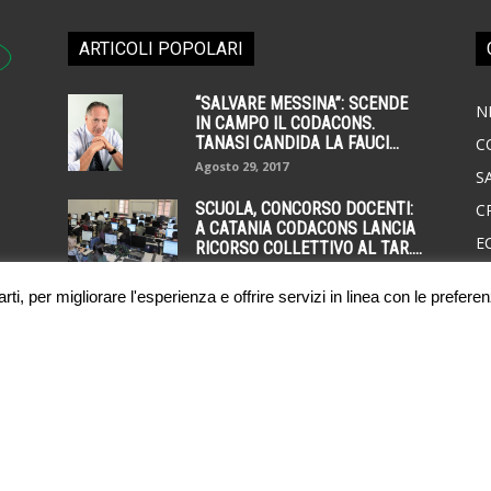
ARTICOLI POPOLARI
“SALVARE MESSINA”: SCENDE
N
IN CAMPO IL CODACONS.
TANASI CANDIDA LA FAUCI...
C
Agosto 29, 2017
S
SCUOLA, CONCORSO DOCENTI:
C
A CATANIA CODACONS LANCIA
E
RICORSO COLLETTIVO AL TAR....
Settembre 11, 2016
A
ti, per migliorare l'esperienza e offrire servizi in linea con le preferen
P
CARBURANTI FUORI
CONTROLLO, TANASI
E
(CODACONS) CHIAMA IL
GOVERNO ALLA
I
RESPONSABILITÀ
Aprile 3, 2026