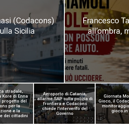
nasi (Codacons)
Francesco Ta
ulla Sicilia
all’ombra, m
za stradale,
Aeroporto di Catania,
tà Kore di Enna
Giornata Mo
allarme SAP sulla polizia di
l progetto del
Gioco, il Codac
frontiera e Codacons
ns per la
monitoraggio
chiede l’intervento del
zione e la
gioco in 
Governo
 dei cittadini