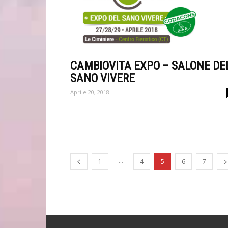
CAMBIOVITA EXPO – SALONE DE
SANO VIVERE
Aprile 20, 2018
...
1
4
5
6
7