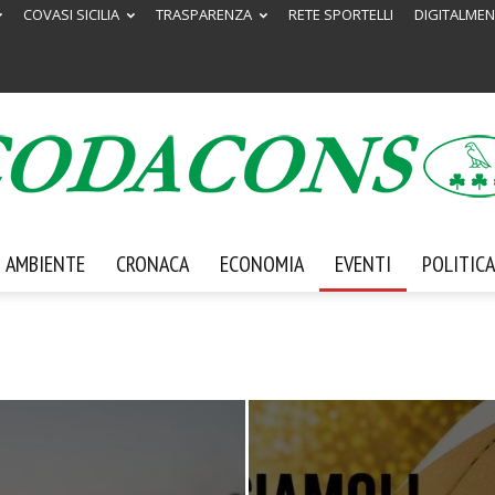
COVASI SICILIA
TRASPARENZA
RETE SPORTELLI
DIGITALMEN
AMBIENTE
CRONACA
ECONOMIA
EVENTI
POLITICA
Codacons
Sicilia