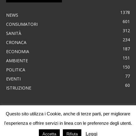
1378
NEWS
601
CONSUMATORI
312
SANITÀ
234
CRONACA
187
ECONOMIA
151
AMBIENTE
150
POLITICA
77
EVENTI
60
ISTRUZIONE
Questo sito utilizza i Cookie, anche di terze parti, per migliorare
News
Consumatori
Ambiente
Cronaca
Economia
Eventi
l'esperienza e offrire servizi in linea con le preferenze degli utenti.
Politica
Sanità
Progetti
Leggi
Accetta
Rifiuta