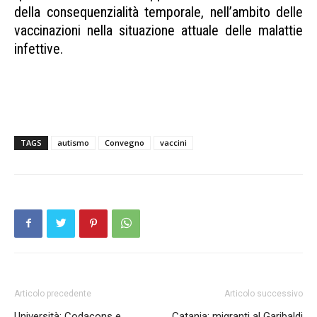
della consequenzialità temporale, nell’ambito delle
vaccinazioni nella situazione attuale delle malattie
infettive.
Convegno Autismo Vaccini Convegno Autismo
Vaccini Convegno Autismo Vaccini
TAGS
autismo
Convegno
vaccini
Articolo precedente
Articolo successivo
Università: Codacons e
Catania: migranti al Garibaldi