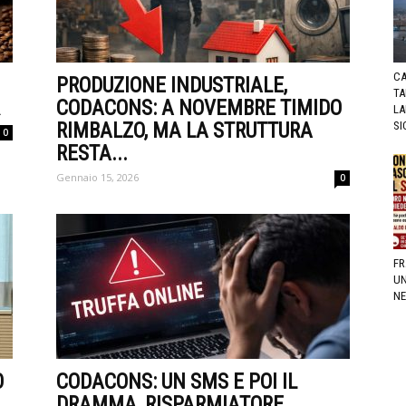
CA
PRODUZIONE INDUSTRIALE,
TA
CODACONS: A NOVEMBRE TIMIDO
LA
RIMBALZO, MA LA STRUTTURA
SI
0
RESTA...
Gennaio 15, 2026
0
FR
UN
NE
O
CODACONS: UN SMS E POI IL
DRAMMA, RISPARMIATORE