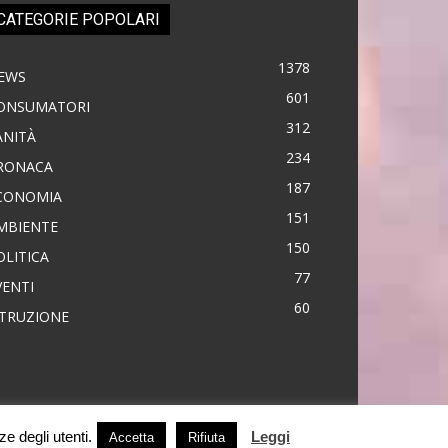
CATEGORIE POPOLARI
1378
EWS
601
ONSUMATORI
312
ANITÀ
234
RONACA
187
CONOMIA
151
MBIENTE
150
OLITICA
77
VENTI
60
STRUZIONE
ze degli utenti.
Leggi
Accetta
Rifiuta
naca
Economia
Eventi
Politica
Sanità
Progetti