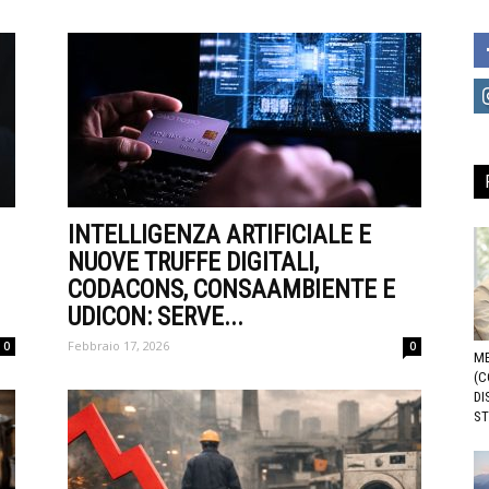
INTELLIGENZA ARTIFICIALE E
NUOVE TRUFFE DIGITALI,
CODACONS, CONSAAMBIENTE E
UDICON: SERVE...
Febbraio 17, 2026
0
0
ME
(C
DI
ST