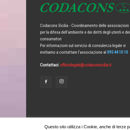
Codacons Sicilia - Coordinamento delle associazioni
per la difesa dell'ambiente e dei diritti degli utenti e dei
consumatori
Per informazioni sul servizio di consulenza legale vi
invitiamo a contattare l'associazione al
095 44 10 10
Contattaci:
ufficiolegale@codaconsicilia.it
Questo sito utilizza i Cookie, anche di terze par
Codacons Sicilia 2010-2020 - powered by
ComunicaIn