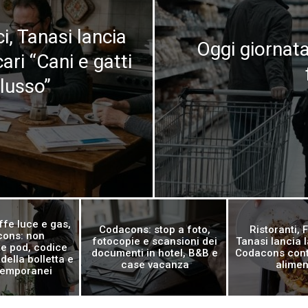
i, Tanasi lancia
Oggi giornata
cari “Cani e gatti
lusso”
ffe luce e gas,
Codacons: stop a foto,
Ristoranti,
ons: non
fotocopie e scansioni dei
Tanasi lancia
e pod, codice
documenti in hotel, B&B e
Codacons cont
 della bolletta e
case vacanza
alimen
temporanei