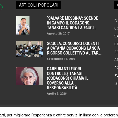
ARTICOLI POPOLARI
“SALVARE MESSINA”: SCENDE
N
IN CAMPO IL CODACONS.
TANASI CANDIDA LA FAUCI...
C
Agosto 29, 2017
S
SCUOLA, CONCORSO DOCENTI:
C
A CATANIA CODACONS LANCIA
E
RICORSO COLLETTIVO AL TAR....
Settembre 11, 2016
A
P
CARBURANTI FUORI
CONTROLLO, TANASI
E
(CODACONS) CHIAMA IL
GOVERNO ALLA
I
RESPONSABILITÀ
Aprile 3, 2026
ti, per migliorare l'esperienza e offrire servizi in linea con le preferen
News
Consumatori
Ambiente
Cro