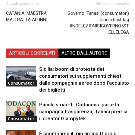
Articolo precedente
Articolo successivo
CATANIA: MAESTRA
Governo: Tanasi (consumatori)
MALTRATTA ALUNNI
lancia hashtag
#NOELEZIONISIGOVERNO5ST
ELLELEGA
ARTICOLI CORRELATI
ALTRO DALL'AUTORE
Sicilia: boom di proteste dei
consumatori sui supplementi chiesti
dalle compagnie aeree dopo l’acquisto
Consumatori
dei biglietti
Pacchi smarriti, Codacons: parte la
campagna trasparenza, Tanasi premia
il creator Giampytek
Consumatori
È scomparso il mio amico Giorgio