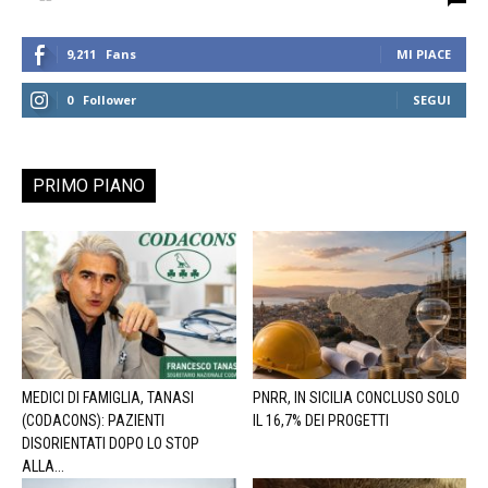
9,211
Fans
MI PIACE
0
Follower
SEGUI
PRIMO PIANO
MEDICI DI FAMIGLIA, TANASI
PNRR, IN SICILIA CONCLUSO SOLO
(CODACONS): PAZIENTI
IL 16,7% DEI PROGETTI
DISORIENTATI DOPO LO STOP
ALLA...