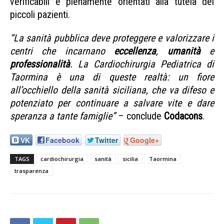
verificabili e pienamente orientati alla tutela dei
piccoli pazienti.
“La sanità pubblica deve proteggere e valorizzare i
centri che incarnano
eccellenza
,
umanità
e
professionalità
. La Cardiochirurgia Pediatrica di
Taormina è una di queste realtà: un fiore
all’occhiello della sanità siciliana, che va difeso e
potenziato per continuare a salvare vite e dare
speranza a tante famiglie”
– conclude
Codacons
.
VK
Facebook
Twitter
Google+
TAGS
cardiochirurgia
sanità
sicilia
Taormina
trasparenza