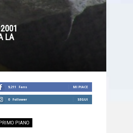
 2001
A LA
9,211
Fans
MI PIACE
0
Follower
SEGUI
PRIMO PIANO