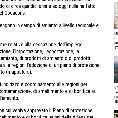
o di circa quindici anni e ad oggi nulla ha fatto.
del Codacons.
engono in campo di amianto a livello regionale e
ME
(C
DI
e relative alla cessazione dell’impiego
ST
razione, l’importazione, l’esportazione, la
amianto, di prodotti di amianto o di prodotti
alle regioni l’adozione di un piano di protezione
nto (mappatura).
 indirizzo e coordinamento alle regioni per
CA
econtaminazione, di smaltimento e di bonifica ai
TA
ll’amianto.
LA
SI
on cui veniva approvato il Piano di protezione
ltimento e di bonifica, ai fini della difesa dai