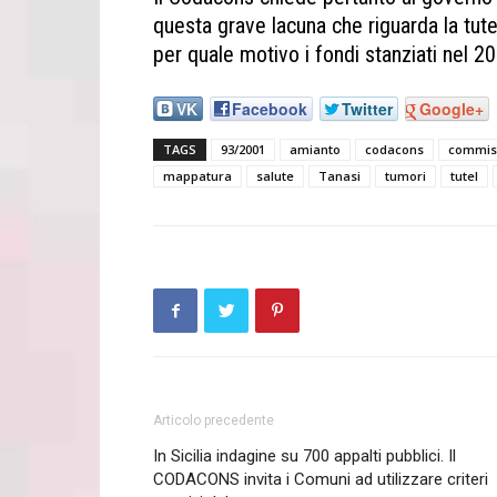
questa grave lacuna che riguarda la tute
per quale motivo i fondi stanziati nel 20
VK
Facebook
Twitter
Google+
TAGS
93/2001
amianto
codacons
commis
mappatura
salute
Tanasi
tumori
tutel
Articolo precedente
In Sicilia indagine su 700 appalti pubblici. Il
CODACONS invita i Comuni ad utilizzare criteri