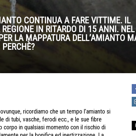
MIANTO CONTINUA A FARE VITTIME. IL
EGIONE IN RITARDO DI 15 ANNI. NEL
€ PER LA MAPPATURA DELL’AMIANTO M
. PERCHÈ?
 ovunque, ricordiamo che un tempo l’amianto si
i tubi, vasche, ferodi ecc., e le sue fibre
o corpo in qualsiasi momento con il rischio di
amente per la bonifica ed inertizzazione. La