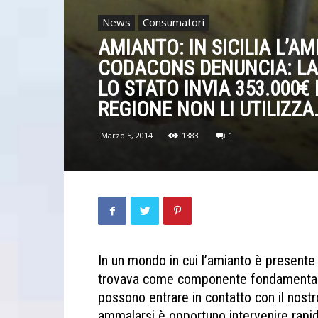
News
Consumatori
AMIANTO: IN SICILIA L’A
CODACONS DENUNCIA: LA R
LO STATO INVIA 353.000
REGIONE NON LI UTILIZZA
Marzo 5, 2014
1383
1
In un mondo in cui l’amianto è presente
trovava come componente fondamentale d
possono entrare in contatto con il nostr
ammalarsi è opportuno intervenire rapid