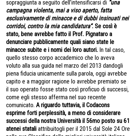
sopraggiunta a seguito dell’intensificarsi di
“una
campagna violenta, mai a viso aperto, fatta
esclusivamente di minacce e di dubbi insinuati nei
corridoi, contro la mia candidatura”
. Se così è
stato, bene avrebbe fatto il Prof. Pignataro a
denunciare pubblicamente quali siano state le
minacce subite e i nomi dei loro autori.
In tal caso,
quello stesso corpo accademico che lo aveva
voluto alla sua guida nel marzo del 2013 dandogli
piena fiducia unicamente sulla parola, oggi avrebbe
capito e a maggior ragione lo avrebbe premiato se
il suo operato fosse stato così proficuo di successi,
come egli stesso afferma nel suo recente
comunicato.
A riguardo tuttavia, il Codacons
esprime forti perplessità, a meno di considerare
successi della nostra Università il 56mo posto su 61
atenei statali
attribuitogli per il 2015 dal Sole 24 Ore