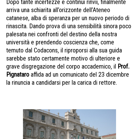
Dopo tante incertezze e continui rinvii, finalmente
arriva una schiarita all’orizzonte dell’Ateneo
catanese, alba di speranza per un nuovo periodo di
rinascita. Dando prova di una sensibilità sinora poco
palesata nei confronti del destino della nostra
università e prendendo coscienza che, come
temuto dal Codacons, il riproporsi alla sua guida
sarebbe stato certamente motivo di ulteriore e
grave disgregazione del corpo accademico, il
Prof.
Pignataro
affida ad un comunicato del 23 dicembre
la rinuncia a candidarsi per la carica di rettore.
pignataro si ritira pignataro si ritira pignataro si
ritira pignataro si ritira