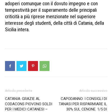
adoperi comunque con il dovuto impegno e con
tempestività per il superamento delle principali
criticità a più riprese menzionate nel superiore
interesse degli studenti, della città di Catania, della
Sicilia intera.
pignataro si ritira pignataro si
ritira pignataro si ritira pignataro si ritira
Articolo precedente
Articolo successivo
CATANIA: GRAZIE AL
CAPODANNO: I CONSIGLI DI
CODACONS PIOVONO SOLDI
TANASI PER RISPARMIARE IL
PER I MEDICI CATANESI –
30% SUL CENONE. 1/5 DI