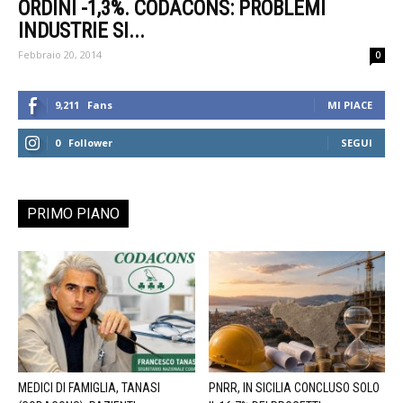
ORDINI -1,3%. CODACONS: PROBLEMI
INDUSTRIE SI...
Febbraio 20, 2014
0
9,211
Fans
MI PIACE
0
Follower
SEGUI
PRIMO PIANO
MEDICI DI FAMIGLIA, TANASI
PNRR, IN SICILIA CONCLUSO SOLO