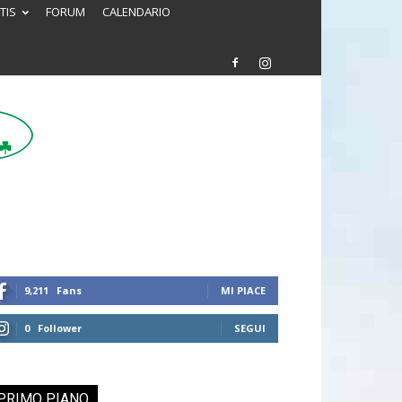
TIS
FORUM
CALENDARIO
9,211
Fans
MI PIACE
0
Follower
SEGUI
PRIMO PIANO