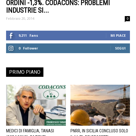
ORDINI -1,3%. CODACONS: PROBLEMI
INDUSTRIE SI...
Febbraio 20, 2014
0
9,211
Fans
MI PIACE
0
Follower
SEGUI
PRIMO PIANO
MEDICI DI FAMIGLIA, TANASI
PNRR, IN SICILIA CONCLUSO SOLO