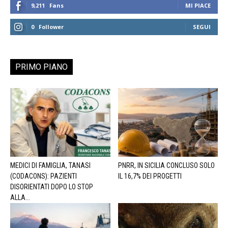
9,211
Fans
MI PIACE
0
Follower
SEGUI
PRIMO PIANO
MEDICI DI FAMIGLIA, TANASI
PNRR, IN SICILIA CONCLUSO SOLO
(CODACONS): PAZIENTI
IL 16,7% DEI PROGETTI
DISORIENTATI DOPO LO STOP
ALLA...