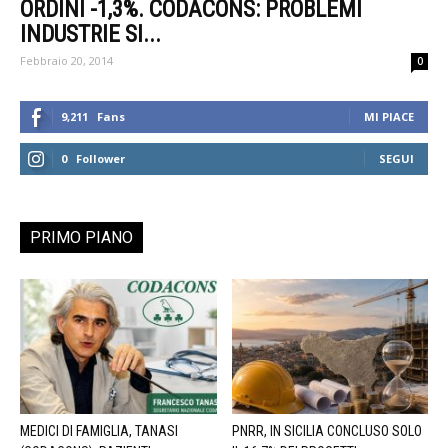
ORDINI -1,3%. CODACONS: PROBLEMI
INDUSTRIE SI...
Febbraio 20, 2014
0
9,211
Fans
MI PIACE
0
Follower
SEGUI
PRIMO PIANO
MEDICI DI FAMIGLIA, TANASI
PNRR, IN SICILIA CONCLUSO SOLO